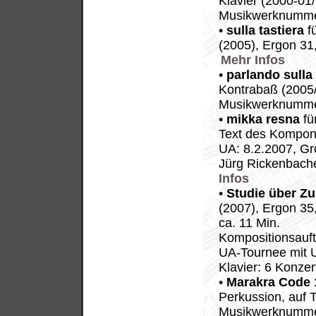
Klavier (2000-01
Musikwerknumme
•
sulla tastiera
fü
(2005), Ergon 31
Mehr Infos
•
parlando sulla
Kontrabaß (2005/
Musikwerknummer
•
mikka resna
fü
Text des Komponi
UA: 8.2.2007, Gr
Jürg Rickenbache
Infos
•
Studie über Z
(2007), Ergon 35
ca. 11 Min.
Kompositionsauft
UA-Tournee mit U
Klavier: 6 Konzer
•
Marakra Code 
Perkussion, auf 
Musikwerknummer