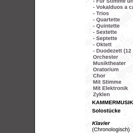
- Für Stimme un
- Vokalduos a c
- Trios
- Quartette
- Quintette
- Sextette
- Septette
- Oktett
- Duodezett (12
Orchester
Musiktheater
Oratorium
Chor
Mit Stimme
Mit Elektronik
Zyklen
KAMMERMUSI
Solostücke
Klavier
(Chronologisch)