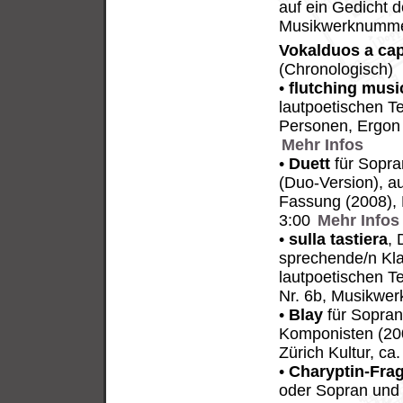
auf ein Gedicht 
Musikwerknummer
Vokalduos a cap
(Chronologisch)
•
flutching musi
lautpoetischen T
Personen, Ergon 
Mehr Infos
•
Duett
für Sopra
(Duo-Version), a
Fassung (2008), 
3:00
Mehr Infos
•
sulla tastiera
,
sprechende/n Klav
lautpoetischen T
Nr. 6b, Musikwe
•
Blay
für Sopran
Komponisten (200
Zürich Kultur, ca
•
Charyptin-Fra
oder Sopran und 