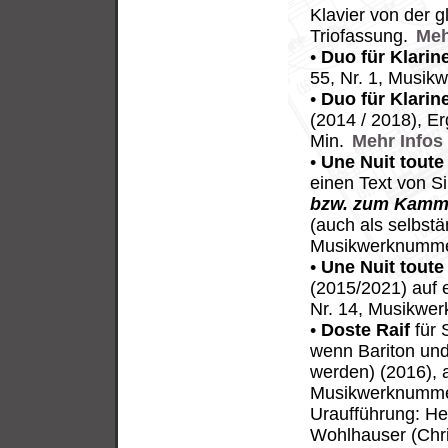
Klavier von der 
Triofassung.
Meh
•
Duo für Klarin
55, Nr. 1, Musik
•
Duo für Klarin
(2014 / 2018), E
Min.
Mehr Infos
•
Une Nuit tout
einen Text von S
bzw. zum Kamme
(auch als selbstä
Musikwerknummer
•
Une Nuit tout
(2015/2021) auf 
Nr. 14, Musikwer
•
Doste Raif
für 
wenn Bariton und
werden) (2016), 
Musikwerknummer
Uraufführung: He
Wohlhauser (Chri