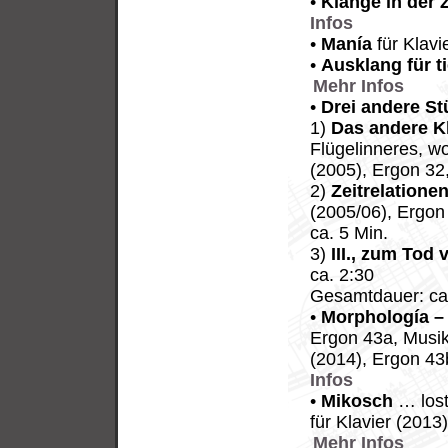
•
Klänge in der Z
Infos
•
Manía
für Klavi
•
Ausklang für ti
Mehr Infos
•
Drei andere St
1)
Das andere K
Flügelinneres, w
(2005), Ergon 32,
2)
Zeitrelatione
(2005/06), Ergon 
ca. 5 Min.
3)
III., zum Tod
ca. 2:30
Gesamtdauer: ca
•
Morphología –
Ergon 43a, Musi
(2014), Ergon 4
Infos
•
Mikosch
… lost
für Klavier (201
Mehr Infos