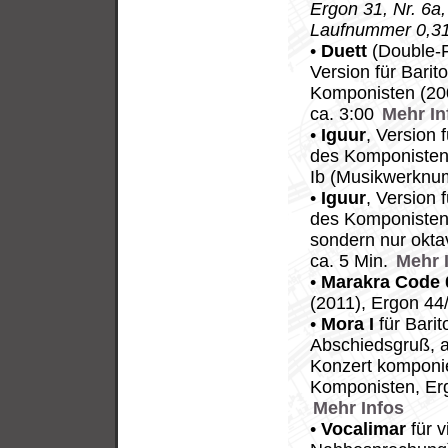
Ergon 31, Nr. 6
Laufnummer 0,31
•
Duett
(Double-F
Version für Barit
Komponisten (20
ca. 3:00
Mehr In
•
Iguur
, Version 
des Komponisten 
Ib (Musikwerknu
•
Iguur
, Version 
des Komponisten 
sondern nur okta
ca. 5 Min.
Mehr 
•
Marakra Code 
(2011), Ergon 4
•
Mora I
für Barit
Abschiedsgruß, 
Konzert komponie
Komponisten, Er
Mehr Infos
•
Vocalimar
für v