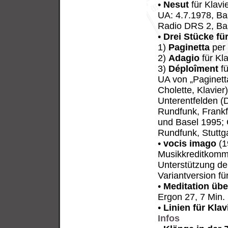
•
Nesut
für Klavi
UA: 4.7.1978, Ba
Radio DRS 2, Ba
•
Drei Stücke für
1)
Paginetta
per 
2)
Adagio
für Kla
3)
Déploîment
fü
UA von „Paginett
Cholette, Klavier
Unterentfelden (
Rundfunk, Frankf
und Basel 1995;
Rundfunk, Stuttg
•
vocis imago
(1
Musikkreditkommi
Unterstützung de
Variantversion fü
•
Meditation über
Ergon 27, 7 Min.
•
Linien für Klav
Infos