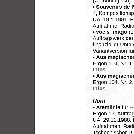
(Chronologisch)
•
Souvenirs de l
4, Kompositionsp
UA: 19.1.1981, Fr
Aufnahme: Radio
•
vocis imago
(1
Auftragswerk der
finanzieller Unte
Variantversion fü
•
Aus magischer
Ergon 104, Nr. 1
Infos
•
Aus magischer
Ergon 104, Nr. 2
Infos
Horn
•
Atemlinie
für H
Ergon 17, Auftra
UA: 29.11.1988, 
Aufnahmen: Radi
Tschechischer R