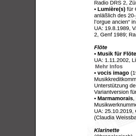
Radio DRS 2, Zü
•
Lumière(s)
für 
anläßlich des 20-
l’orgue ancien“ i
UA: 19.8.1989, V
2, Genf 1989; Ra
Flöte
•
Musik für Flöt
UA: 1.11.2002, Li
Mehr Infos
•
vocis imago
(1
Musikkreditkommi
Unterstützung de
Variantversion fü
•
Marmamorais
,
Musikwerknummer
UA: 25.10.2019, 
(Claudia Weissba
Klarinette