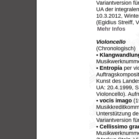
Variantversion für
UA der integralen
10.3.2012, Winte
(Egidius Streiff, V
Mehr Infos
Violoncello
(Chronologisch)
•
Klangwandlun
Musikwerknumme
•
Entropía
per vi
Auftragskomposit
Kunst des Lande
UA: 20.4.1999, S
Violoncello). Au
•
vocis imago
(1
Musikkreditkommi
Unterstützung de
Variantversion fü
•
Cellissimo gra
Musikwerknummer