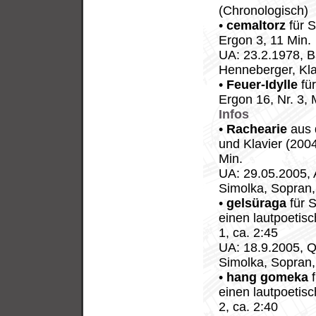
(Chronologisch)
•
cemaltorz
für S
Ergon 3, 11 Min.
UA: 23.2.1978, B
Henneberger, Kla
•
Feuer-Idylle
für
Ergon 16, Nr. 3
Infos
•
Rachearie
aus 
und Klavier (200
Min.
UA: 29.05.2005, 
Simolka, Sopran,
•
gelsüraga
für 
einen lautpoetis
1, ca. 2:45
UA: 18.9.2005, Q
Simolka, Sopran,
•
hang gomeka
f
einen lautpoetis
2, ca. 2:40