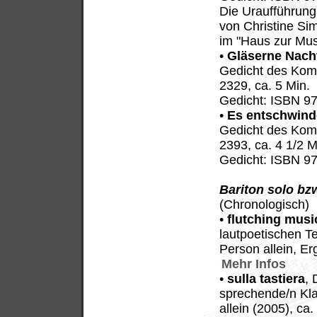
Die Uraufführun
von Christine Si
im "Haus zur Musi
•
Gläserne Nach
Gedicht des Kom
2329, ca. 5 Min.
Gedicht: ISBN 9
•
Es entschwind
Gedicht des Kom
2393, ca. 4 1/2 M
Gedicht: ISBN 9
Bariton solo b
(Chronologisch)
•
flutching musi
lautpoetischen T
Person allein, E
Mehr Infos
•
sulla tastiera
, 
sprechende/n Klav
allein (2005), ca.