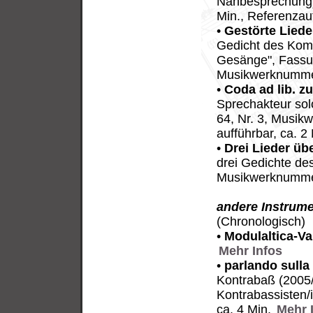
Nahbesprechung)
Min., Referenza
•
Gestörte Liede
Gedicht des Kompo
Gesänge", Fassun
Musikwerknummer
•
Coda ad lib. z
Sprechakteur so
64, Nr. 3, Musik
aufführbar, ca. 2
•
Drei Lieder übe
drei Gedichte de
Musikwerknummer
andere Instrum
(Chronologisch)
•
Modulaltica-Va
Mehr Infos
•
parlando sulla
Kontrabaß (2005/
Kontrabassisten/
ca. 4 Min.
Mehr 