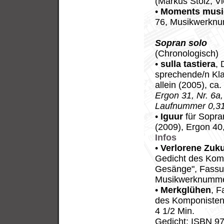
(Markus Stolz, Vi
•
Moments music
76, Musikwerknu
Sopran solo
(Chronologisch)
•
sulla tastiera
, 
sprechende/n Klav
allein (2005), ca.
Ergon 31, Nr. 6
Laufnummer 0,31
•
Iguur
für Sopra
(2009), Ergon 40
Infos
•
Verlorene Zuku
Gedicht des Kompo
Gesänge", Fassun
Musikwerknummer
•
Merkglühen
, F
des Komponisten
4 1/2 Min.
Gedicht: ISBN 9