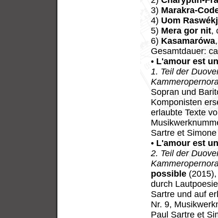
2)
Charyptin-Fr
3)
Marakra-Code
4)
Uom Raswékj
5)
Mera gor nit
,
6)
Kasamarówa
Gesamtdauer: ca
•
L'amour est un
1. Teil der Duov
Kammeropernora
Sopran und Barit
Komponisten erse
erlaubte Texte v
Musikwerknummer
Sartre et Simone
•
L'amour est un
2. Teil der Duov
Kammeropernora
possible
(2015),
durch Lautpoesie
Sartre und auf e
Nr. 9, Musikwer
Paul Sartre et S