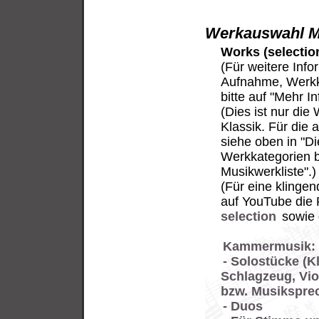
Werkauswahl M
Works (selectio
(Für weitere Info
Aufnahme, Werkk
bitte auf "Mehr In
(Dies ist nur di
Klassik. Für die
siehe oben in "D
Werkkategorien b
Musikwerkliste".)
(Für eine klinge
auf YouTube die 
selection
sowie d
Kammermusik:
- Solostücke (Kl
Schlagzeug, Viol
bzw. Musiksprec
- Duos