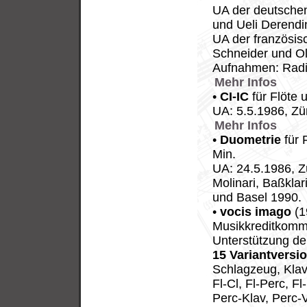
UA der deutschen
und Ueli Derendin
UA der französis
Schneider und Oli
Aufnahmen: Radi
Mehr Infos
•
CI-IC
für Flöte 
UA: 5.5.1986, Zür
Mehr Infos
•
Duometrie
für 
Min.
UA: 24.5.1986, Z
Molinari, Baßkla
und Basel 1990.
•
vocis imago
(1
Musikkreditkommi
Unterstützung de
15 Variantversi
Schlagzeug, Klavi
Fl-Cl, Fl-Perc, Fl
Perc-Klav, Perc-V