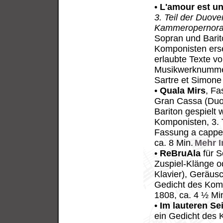
•
L'amour est un
3. Teil der Duov
Kammeropernora
Sopran und Barit
Komponisten erse
erlaubte Texte v
Musikwerknummer
Sartre et Simone
•
Quala Mirs
, Fa
Gran Cassa (Duo
Bariton gespielt 
Komponisten, 3. T
Fassung a cappel
ca. 8 Min.
Mehr I
•
ReBruAla
für S
Zuspiel-Klänge o
Klavier), Geräusc
Gedicht des Kom
1808, ca. 4 ½ Mi
•
Im lauteren Se
ein Gedicht des 