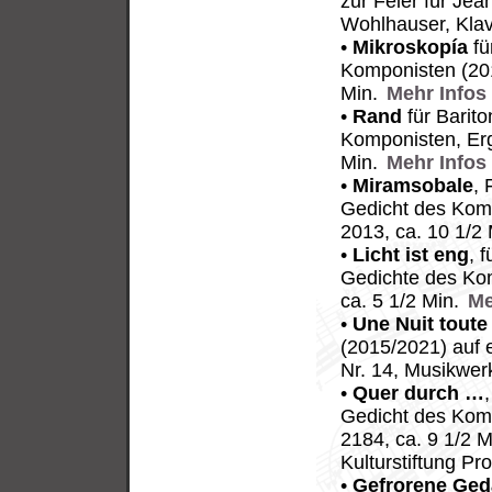
zur Feier für Je
Wohlhauser, Kla
•
Mikroskopía
fü
Komponisten (20
Min.
Mehr Infos
•
Rand
für Barito
Komponisten, Erg
Min.
Mehr Infos
•
Miramsobale
, 
Gedicht des Kom
2013, ca. 10 1/2
•
Licht ist eng
, 
Gedichte des Ko
ca. 5 1/2 Min.
Me
•
Une Nuit tout
(2015/2021) auf 
Nr. 14, Musikwer
•
Quer durch …
Gedicht des Kom
2184, ca. 9 1/2 
Kulturstiftung Pr
•
Gefrorene Ge