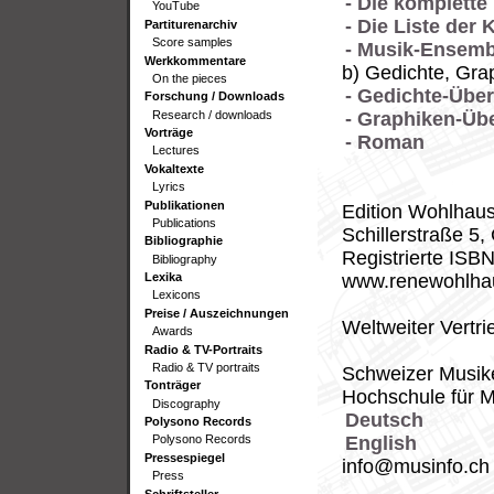
- Die komplette
YouTube
- Die Liste der
Partiturenarchiv
Score samples
- Musik-Ensem
Werkkommentare
b) Gedichte, Gr
On the pieces
- Gedichte-Über
Forschung / Downloads
Research / downloads
- Graphiken-Übe
Vorträge
- Roman
Lectures
Vokaltexte
Lyrics
Publikationen
Edition Wohlhaus
Publications
Schillerstraße 5
Bibliographie
Registrierte IS
Bibliography
www.renewohlha
Lexika
Lexicons
Preise / Auszeichnungen
Weltweiter Vertr
Awards
Radio & TV-Portraits
Radio & TV portraits
Schweizer Musi
Tonträger
Hochschule für M
Discography
Deutsch
Polysono Records
English
Polysono Records
Pressespiegel
info@musinfo.ch
Press
Schriftsteller