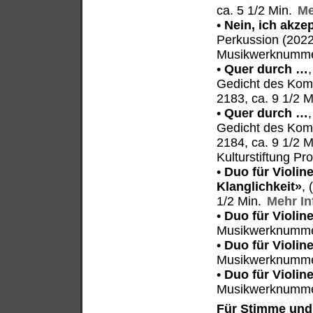
ca. 5 1/2 Min.
Me
•
Nein, ich akzep
Perkussion (2022
Musikwerknummer
•
Quer durch …
Gedicht des Kom
2183, ca. 9 1/2 
•
Quer durch …
Gedicht des Kom
2184, ca. 9 1/2 
Kulturstiftung Pr
•
Duo für Violin
Klanglichkeit»
,
1/2 Min.
Mehr In
•
Duo für Violine
Musikwerknummer
•
Duo für Violine
Musikwerknummer
•
Duo für Violine
Musikwerknumme
Für Stimme und 