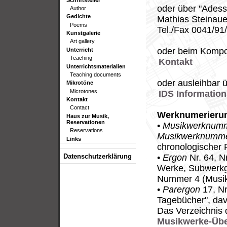
oder über "Ades
Author
Gedichte
Mathias Steinaue
Poems
Tel./Fax 0041/91
Kunstgalerie
Art gallery
oder beim Kompo
Unterricht
Teaching
Kontakt
Unterrichtsmaterialien
Teaching documents
oder ausleihbar ü
Mikrotöne
Microtones
IDS Informatio
Kontakt
Contact
Werknumerieru
Haus zur Musik,
Reservationen
•
Musikwerknumm
Reservations
Musikwerknumme
Links
chronologischer 
Datenschutzerklärung
•
Ergon
Nr. 64, N
Werke, Subwerkgr
Nummer 4 (Musi
•
Parergon
17, Nr
Tagebücher", da
Das Verzeichnis 
Musikwerke-Übe