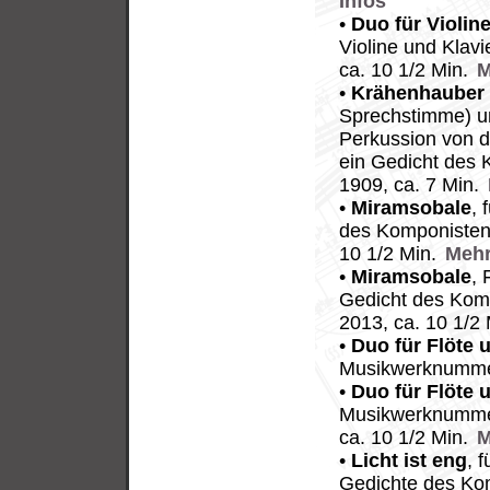
Infos
•
Duo für Violine
Violine und Klav
ca. 10 1/2 Min.
M
•
Krähenhauber
Sprechstimme) u
Perkussion von d
ein Gedicht des
1909, ca. 7 Min.
•
Miramsobale
, 
des Komponisten
10 1/2 Min.
Mehr
•
Miramsobale
, 
Gedicht des Kom
2013, ca. 10 1/2
•
Duo für Flöte u
Musikwerknummer
•
Duo für Flöte u
Musikwerknumme
ca. 10 1/2 Min.
M
•
Licht ist eng
, 
Gedichte des Ko