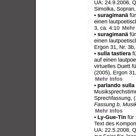
UA: 24.9.2006, Q
Simolka, Sopran,
•
suragimanä
für
einen lautpoetis
3, ca. 4:10
Mehr 
•
suragimanä
für
einen lautpoetis
Ergon 31, Nr. 3b,
•
sulla tastiera
fü
auf einen lautpo
virtuelles Duett f
(2005), Ergon 31
Mehr Infos
•
parlando sulla 
Musiksprechstimm
Sprechfassung, (
Fassung b, Musi
Mehr Infos
•
Ly-Gue-Tin
für 
Text des Komponi
UA: 22.5.2008, Q