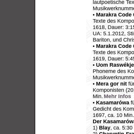
lautpoetische Te
Musikwerknummer
•
Marakra Code 
Texte des Kompo
1618, Dauer: 3:1
UA: 5.1.2012, St
Bariton, und Chr
•
Marakra Code 
Texte des Kompo
1619, Dauer: 5:
•
Uom Raswékj
Phoneme des Kom
Musikwerknummer
•
Mera gor nit
fü
Komponisten (20
Min.
Mehr Infos
•
Kasamarówa
f
Gedicht des Kom
1697, ca. 10 Min
Der Kasamarów
1)
Blay
, ca. 5:30