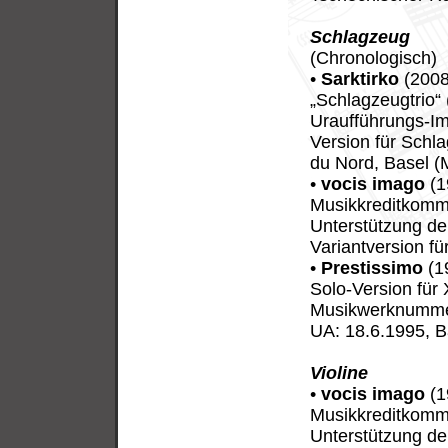
Schlagzeug
(Chronologisch)
•
Sarktirko
(2008
„Schlagzeugtrio“ 
Uraufführungs-Im
Version für Schl
du Nord, Basel (
•
vocis imago
(1
Musikkreditkommi
Unterstützung de
Variantversion f
•
Prestissimo
(1
Solo-Version für
Musikwerknummer
UA: 18.6.1995, B
Violine
•
vocis imago
(1
Musikkreditkommi
Unterstützung de