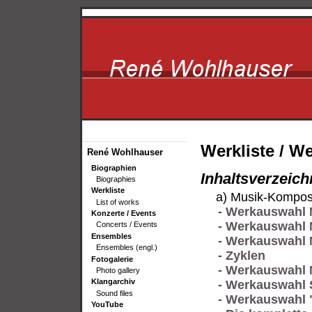
Werkliste / W
René Wohlhauser
Biographien
Inhaltsverzeich
Biographies
Werkliste
a) Musik-Kompos
List of works
- Werkauswahl 
Konzerte / Events
- Werkauswahl 
Concerts / Events
Ensembles
- Werkauswahl 
Ensembles (engl.)
- Zyklen
Fotogalerie
- Werkauswahl 
Photo gallery
Klangarchiv
- Werkauswahl 
Sound files
- Werkauswahl "
YouTube