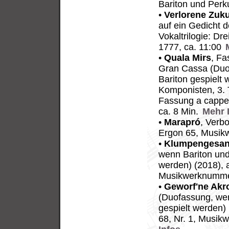
Bariton und Perk
•
Verlorene Zuku
auf ein Gedicht 
Vokaltrilogie: D
1777, ca. 11:00
•
Quala Mirs
, Fa
Gran Cassa (Duo
Bariton gespielt 
Komponisten, 3. T
Fassung a cappel
ca. 8 Min.
Mehr 
•
Marapró
, Verbo
Ergon 65, Musik
•
Klumpengesa
wenn Bariton und
werden) (2018), 
Musikwerknummer
•
Geworf'ne Akr
(Duofassung, wen
gespielt werden)
68, Nr. 1, Musik