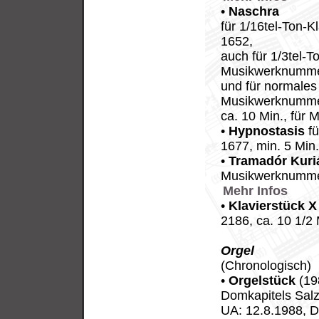
•
Naschra
für 1/16tel-Ton-
1652,
auch für 1/3tel-T
Musikwerknumme
und für normales
Musikwerknumme
ca. 10 Min., für 
•
Hypnostasis
fü
1677, min. 5 Min
•
Tramadór Kur
Musikwerknummer
Mehr Infos
•
Klavierstück X
2186, ca. 10 1/2
Orgel
(Chronologisch)
•
Orgelstück
(19
Domkapitels Salz
UA: 12.8.1988, D