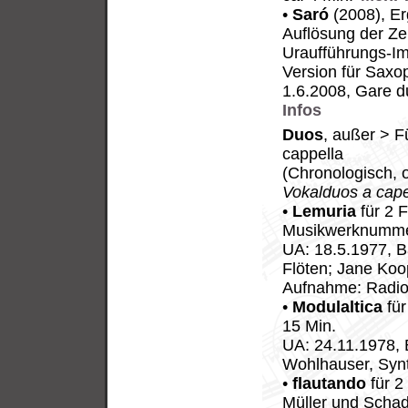
•
Saró
(2008), Er
Auflösung der Ze
Uraufführungs-Im
Version für Saxo
1.6.2008, Gare 
Infos
Duos
, außer > F
cappella
(Chronologisch,
Vokalduos a cape
•
Lemuria
für 2 
Musikwerknummer
UA: 18.5.1977, B
Flöten; Jane Koo
Aufnahme: Radio
•
Modulaltica
für
15 Min.
UA: 24.11.1978, 
Wohlhauser, Synt
•
flautando
für 2
Müller und Schad