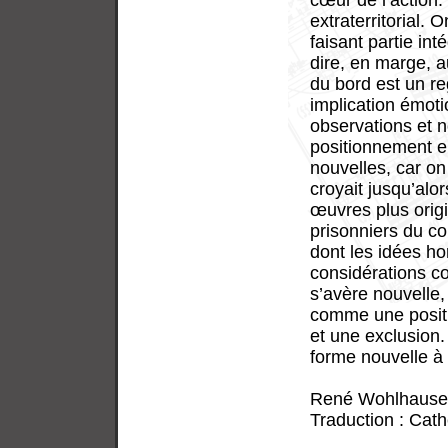
cœur de l’action
extraterritorial.
faisant partie in
dire, en marge, 
du bord est un re
implication émot
observations et n
positionnement e
nouvelles, car on
croyait jusqu’alo
œuvres plus origi
prisonniers du co
dont les idées h
considérations c
s’avère nouvelle,
comme une positi
et une exclusion
forme nouvelle à l
René Wohlhause
Traduction : Cat