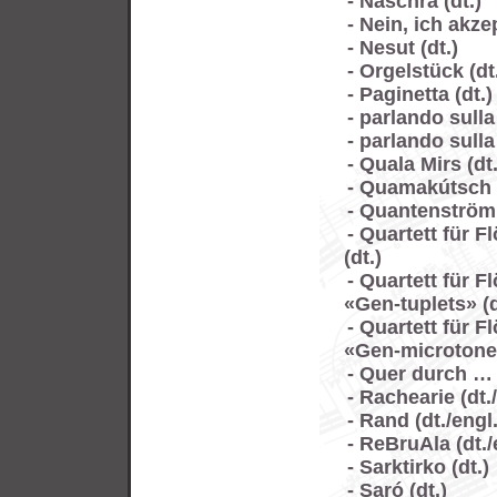
- Naschra (dt.)
- Nein, ich akzep
- Nesut (dt.)
- Orgelstück (dt.
- Paginetta (dt.)
- parlando sulla
- parlando sulla
- Quala Mirs (dt.
- Quamakútsch (d
- Quantenströmun
- Quartett für F
(dt.)
- Quartett für F
«Gen-tuplets» (dt
- Quartett für F
«Gen-microtones»
- Quer durch … (
- Rachearie (dt./
- Rand (dt./engl./
- ReBruAla (dt./e
- Sarktirko (dt.)
- Saró (dt.)