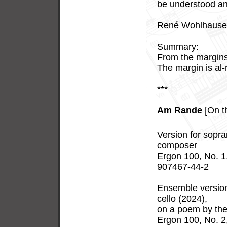
be understood an
René Wohlhause
Summary:
From the margins
The margin is al-m
***
Am Rande
[On t
Version for sopr
composer
Ergon 100, No. 
907467-44-2
Ensemble version f
cello (2024),
on a poem by th
Ergon 100, No. 