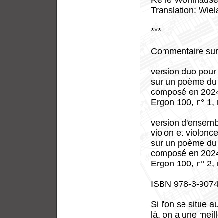
René Wohlhause
Translation: Wie
***
Commentaire sur
version duo pour
sur un poème du
composé en 202
Ergon 100, n° 1,
version d'ensembl
violon et violonce
sur un poème du
composé en 202
Ergon 100, n° 2,
ISBN 978-3-9074
Si l'on se situe 
là, on a une meil