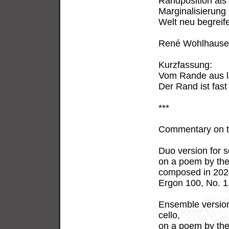
Randposition als 
Marginalisierung
Welt neu begreif
René Wohlhause
Kurzfassung:
Vom Rande aus lä
Der Rand ist fast 
***
Commentary on 
Duo version for 
on a poem by th
composed in 202
Ergon 100, No. 1
Ensemble version f
cello,
on a poem by th