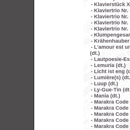
- Klavierstück X
- Klaviertrio Nr. 
- Klaviertrio Nr. 
- Klaviertrio Nr. 
- Klaviertrio Nr. 
- Klumpengesan
- Krähenhauber 
- L'amour est u
(dt.)
- Lautpoesie-E
- Lemuria (dt.)
- Licht ist eng (d
- Lumière(s) (dt.
- Luup (dt.)
- Ly-Gue-Tin (dt.
- Manía (dt.)
- Marakra Code X
- Marakra Code Ø
- Marakra Code 1 
- Marakra Code 2 
- Marakra Code 3 