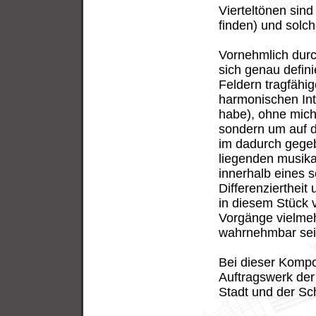
Vierteltönen sin
finden) und solc
Vornehmlich durch
sich genau defin
Feldern tragfähi
harmonischen Int
habe), ohne mich
sondern um auf d
im dadurch gegeb
liegenden musika
innerhalb eines 
Differenzierthei
in diesem Stück 
Vorgänge vielmeh
wahrnehmbar sein
Bei dieser Kompo
Auftragswerk der
Stadt und der Sch