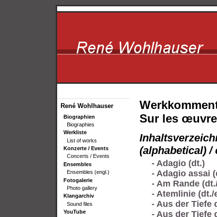
Werkkommentar
René Wohlhauser
Sur les œuvres
Biographien
Biographies
Werkliste
Inhaltsverzeichn
List of works
(alphabetical) 
Konzerte / Events
Concerts / Events
- Adagio (dt.)
Ensembles
- Adagio assai (
Ensembles (engl.)
Fotogalerie
- Am Rande (dt./
Photo gallery
- Atemlinie (dt./
Klangarchiv
- Aus der Tiefe 
Sound files
YouTube
- Aus der Tiefe 