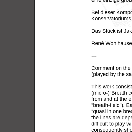
eine einzige groß
Bei dieser Kompo
Konservatoriums
Das Stück ist Ja
René Wohlhause
---
Comment on the
(played by the sa
This work consist
(micro-)"Breath c
from and at the e
"breath-field"). 
"quasi in one bre
the lines are dep
difficult to play 
consequently shor