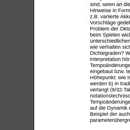
sind, seien an di
Hinweise in Form
z.B. variierte Akk
Vorschläge gede
Problem der Okt
beim Spielen wic
unterschiedliche
wie verhalten sic
Dichtegraden? Wi
Interpretation h
Tempoänderungen 
eingebaut bzw. t
Höhepunkt: wie ist
werden b) in trad
verlangt (9/32-Ta
notationstechnisc
Tempoänderungen 
auf die Dynamik 
Beispiel der auc
parameterübergr