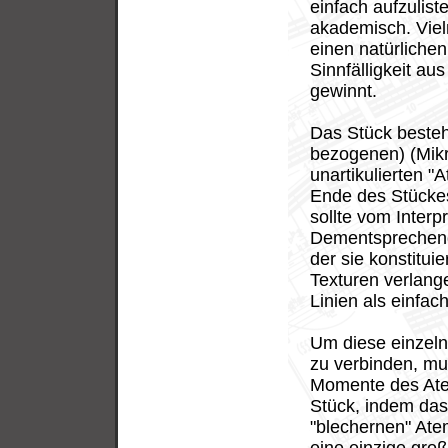
einfach aufzulis
akademisch. Viel
einen natürlichen
Sinnfälligkeit au
gewinnt.
Das Stück besteh
bezogenen) (Mikr
unartikulierten 
Ende des Stückes
sollte vom Interp
Dementsprechend 
der sie konstitui
Texturen verlang
Linien als einfac
Um diese einzeln
zu verbinden, mu
Momente des Ate
Stück, indem das
"blechernen" Ate