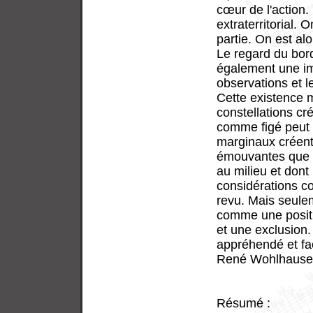
cœur de l'action
extraterritorial. 
partie. On est alo
Le regard du bord
également une im
observations et l
Cette existence m
constellations cr
comme figé peut 
marginaux créent
émouvantes que l
au milieu et dont
considérations c
revu. Mais seulem
comme une positi
et une exclusion
appréhendé et fa
René Wohlhause
Résumé :