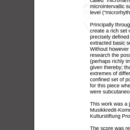
called "microharm
microintervallic 
level ("microrhyt
Principally throu
create a rich set
precisely defined
extracted basic s
Without however r
research the possi
(perhaps richly i
given thereby; th
extremes of diffe
confined set of po
for this piece wh
were subcutaneou
This work was a 
Musikkredit-Komm
Kulturstiftung Pro
The score was re