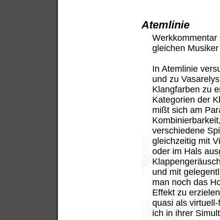
Atemlinie
Werkkommentar
gleichen Musiker 
In Atemlinie ver
und zu Vasarely
Klangfarben zu e
Kategorien der K
mißt sich am Par
Kombinierbarkeit
verschiedene Spi
gleichzeitig mit 
oder im Hals ausg
Klappengeräuschtr
und mit gelegent
man noch das Ho
Effekt zu erziele
quasi als virtuell
ich in ihrer Simu