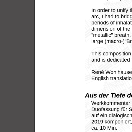
In order to unify 
arc, I had to brid
periods of inhala
dimension of the 
"metallic" breath
large (macro-)"Br
This compositio
and is dedicated 
René Wohlhause
English translati
Aus der Tiefe d
Werkkommentar
Duofassung für S
auf ein dialogis
2019 komponiert
ca. 10 Min.