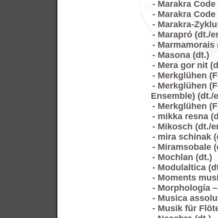
- Marakra Code Ø
- Marakra Code Ø
- Marakra-Zyklus
- Marapró (dt./en
- Marmamorais (
- Masona (dt.)
- Mera gor nit (dt
- Merkglühen (Fa
- Merkglühen (
Ensemble) (dt./e
- Merkglühen (Fa
- mikka resna (d
- Mikosch (dt./e
- mira schinak (d
- Miramsobale (d
- Mochlan (dt.)
- Modulaltica (dt
- Moments music
- Morphología –
- Musica assolut
- Musik für Flöte 