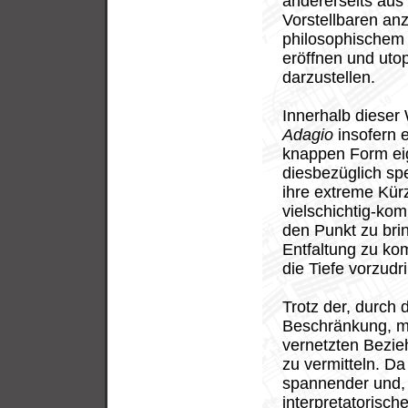
andererseits aus
Vorstellbaren an
philosophischem
eröffnen und uto
darzustellen.
Innerhalb dieser
Adagio
insofern e
knappen Form ei
diesbezüglich spe
ihre extreme Kürz
vielschichtig-ko
den Punkt zu br
Entfaltung zu ko
die Tiefe vorzudr
Trotz der, durch
Beschränkung, mag
vernetzten Bezie
zu vermitteln. D
spannender und, f
interpretatorisch