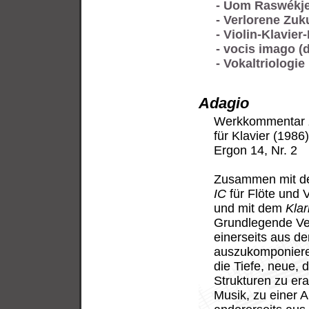
- Uom Raswékje
- Verlorene Zukun
- Violin-Klavier-
- vocis imago (d
- Vokaltriologie
Adagio
Werkkommentar
für Klavier (1986
Ergon 14, Nr. 2
Zusammen mit 
IC
für Flöte und V
und mit dem
Klar
Grundlegende Ve
einerseits aus d
auszukomponieren
die Tiefe, neue, 
Strukturen zu er
Musik, zu einer A