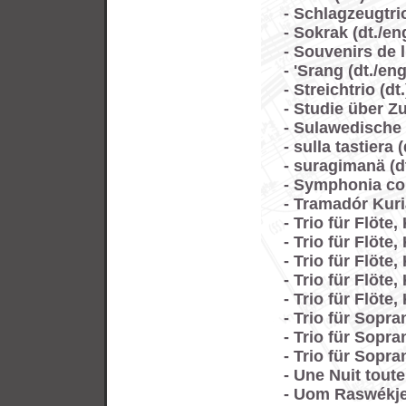
- Schlagzeugtrio
- Sokrak (dt./engl
- Souvenirs de l
- 'Srang (dt./engl
- Streichtrio (dt.
- Studie über Z
- Sulawedische 
- sulla tastiera (d
- suragimanä (dt
- Symphonia con
- Tramadór Kuriá
- Trio für Flöte,
- Trio für Flöte,
- Trio für Flöte,
- Trio für Flöte,
- Trio für Flöte,
- Trio für Sopra
- Trio für Sopra
- Trio für Sopra
- Une Nuit toute
- Uom Raswékje (