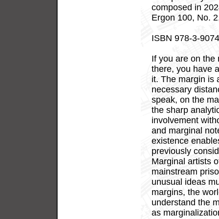
composed in 202
Ergon 100, No. 2
ISBN 978-3-9074
If you are on th
there, you have a
it. The margin is 
necessary distance
speak, on the mar
the sharp analyti
involvement with
and marginal note
existence enable
previously consi
Marginal artists 
mainstream pris
unusual ideas mu
margins, the wor
understand the ma
as marginalizati