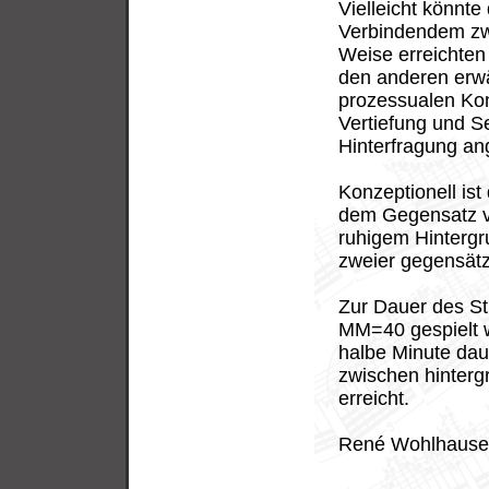
Vielleicht könnt
Verbindendem zwi
Weise erreichten
den anderen erw
prozessualen Kon
Vertiefung und Se
Hinterfragung an
Konzeptionell is
dem Gegensatz v
ruhigem Hintergru
zweier gegensätzl
Zur Dauer des St
MM=40 gespielt w
halbe Minute daue
zwischen hinter
erreicht.
René Wohlhause