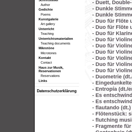
- Duett, Doubl
Author
- Dunkle Stimme
Gedichte
- Dunkle Stimme
Poems
Kunstgalerie
- Duo für Flöte 
Art gallery
- Duo für Flöte 
Unterricht
- Duo für Klarin
Teaching
- Duo für Violine
Unterrichtsmaterialien
Teaching documents
- Duo für Violine
Mikrotöne
- Duo für Violine
Microtones
- Duo für Violine
Kontakt
Contact
- Duo für Violine
Haus zur Musik,
- Duo für Violin
Reservationen
- Duometrie (dt.
Reservations
Links
- Eingedunkelte 
- Entropía (dt./en
Datenschutzerklärung
- Es entschwind
- Es entschwind
- flautando (dt.)
- Flötenstück: s
- flutching music
- Fragmente für 