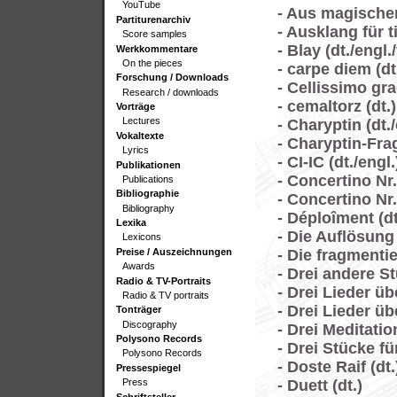
YouTube
- Aus magischer 
Partiturenarchiv
- Ausklang für t
Score samples
- Blay (dt./engl./
Werkkommentare
On the pieces
- carpe diem (dt.
Forschung / Downloads
- Cellissimo gra
Research / downloads
- cemaltorz (dt.)
Vorträge
Lectures
- Charyptin (dt./
Vokaltexte
- Charyptin-Frag
Lyrics
- CI-IC (dt./engl.
Publikationen
- Concertino Nr.
Publications
Bibliographie
- Concertino Nr.
Bibliography
- Déploîment (dt
Lexika
- Die Auflösung 
Lexicons
Preise / Auszeichnungen
- Die fragmenti
Awards
- Drei andere St
Radio & TV-Portraits
- Drei Lieder übe
Radio & TV portraits
- Drei Lieder übe
Tonträger
Discography
- Drei Meditatio
Polysono Records
- Drei Stücke für
Polysono Records
- Doste Raif (dt.
Pressespiegel
- Duett (dt.)
Press
Schriftsteller