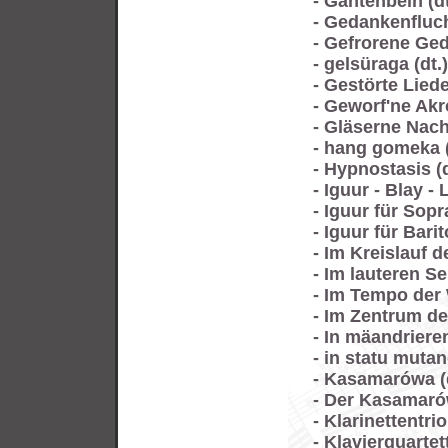
- Gantenbein (dt
- Gedankenflucht
- Gefrorene Ged
- gelsüraga (dt.)
- Gestörte Lieder
- Geworf'ne Akr
- Gläserne Nacht
- hang gomeka (
- Hypnostasis (d
- Iguur - Blay - L
- Iguur für Sopr
- Iguur für Barit
- Im Kreislauf d
- Im lauteren Sei
- Im Tempo der
- Im Zentrum der 
- In mäandrieren
- in statu mutand
- Kasamarówa (dt
- Der Kasamarów
- Klarinettentri
- Klavierquartett