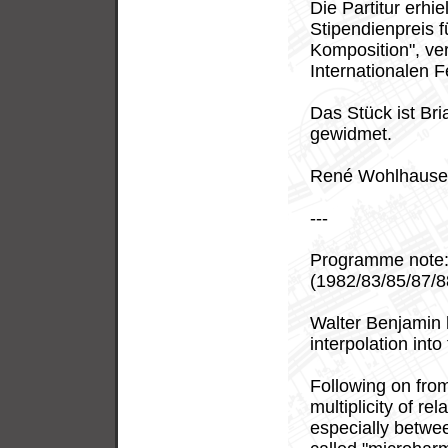
Die Partitur erhi
Stipendienpreis 
Komposition", ve
Internationalen 
Das Stück ist Br
gewidmet.
René Wohlhause
---
Programme note
(1982/83/85/87/8
Walter Benjamin ha
interpolation into 
Following on from 
multiplicity of r
especially betwee