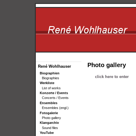
Photo gallery
René Wohlhauser
Biographien
click here to enter
Biographies
Werkliste
List of works
Konzerte / Events
Concerts / Events
Ensembles
Ensembles (engl.)
Fotogalerie
Photo gallery
Klangarchiv
Sound files
YouTube