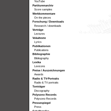
YouTube
Partiturenarchiv
Score samples
Werkkommentare
On the pieces
Forschung / Downloads
Research / downloads
Vorträge
Lectures
Vokaltexte
Lyrics
Publikationen
Publications
Bibliographie
Bibliography
Lexika
Lexicons
Preise / Auszeichnungen
Awards
Radio & TV-Portraits
Radio & TV portraits
Tonträger
Discography
Polysono Records
Polysono Records
Pressespiegel
Press
Schriftsteller