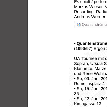
Es spielt / perfo
Markus Wieser, V
Recording: Radio
Andreas Werner:
Quantenströmun
•
Quantenström
(1996/97) Ergon
UA-Tournee mit 
Sopran, Ursula S
Klarinette, Marze
und René Wohlhaus
• So, 09. Jan. 2
Rümelinsplatz 4
• Sa, 15. Jan. 2
36
• Sa, 22. Jan. 20
Kirchgasse 13