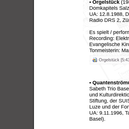
•
Orgelstück
(19
Domkapitels Salz
UA: 12.8.1988, D
Radio DRS 2, Zür
Es spielt / perfo
Recording: Elekt
Evangelische Kir
Tonmeisterin: Ma
Orgelstück [5:43
•
Quantenström
Sabeth Trio Basel
und Kulturdirekti
Stiftung, der SUI
Luze und der Fond
UA: 9.11.1996, T
Basel).