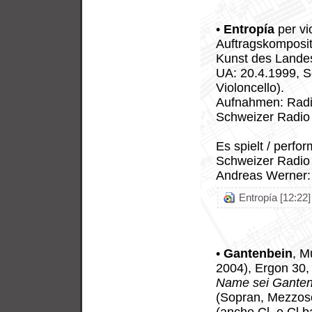
•
Entropía
per vi
Auftragskomposit
Kunst des Lande
UA: 20.4.1999, S
Violoncello).
Aufnahmen: Radio
Schweizer Radio
Es spielt / perfo
Schweizer Radio 
Andreas Werner:
Entropía [12:22]
•
Gantenbein
, M
2004), Ergon 30,
Name sei Ganten
(Sopran, Mezzosop
(anche Cl. e Cl.ba