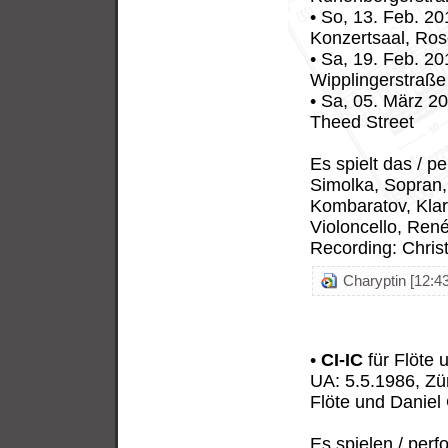
• So, 13. Feb. 20
Konzertsaal, Ros
• Sa, 19. Feb. 2
Wipplingerstraße
• Sa, 05. März 2
Theed Street
Es spielt das / p
Simolka, Sopran, 
Kombaratov, Klar
Violoncello, Ren
Recording: Christi
Charyptin [12:43
•
CI-IC
für Flöte 
UA: 5.5.1986, Zü
Flöte und Daniel C
Es spielen / per