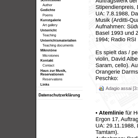
Auftragswerk der
Author
Stipendienpreis,
Gedichte
UA: 7.8.1988, Da
Poems
Musik (Arditti-Qua
Kunstgalerie
Art gallery
Aufnahmen: Südw
Unterricht
Basel 1993 und Z
Teaching
1994; Radio RSI 
Unterrichtsmaterialien
Teaching documents
Mikrotöne
Es spielt das / pe
Microtones
violin, David Alb
Kontakt
Saram, cello). A
Contact
Haus zur Musik,
Orangerie Darmst
Reservationen
Peschko:
Reservations
Links
Adagio assai [3:
Datenschutzerklärung
•
Atemlinie
für H
Ergon 17, Auftra
UA: 29.11.1988, 
Tamtam).