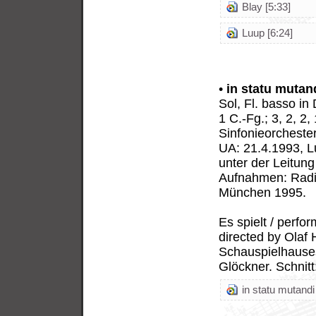
Blay [5:33]
Luup [6:24]
•
in statu mutan
Sol, Fl. basso in D
1 C.-Fg.; 3, 2, 2,
Sinfonieorcheste
UA: 21.4.1993, L
unter der Leitung
Aufnahmen: Radi
München 1995.
Es spielt / perfo
directed by Olaf 
Schauspielhauses
Glöckner. Schnit
in statu mutandi