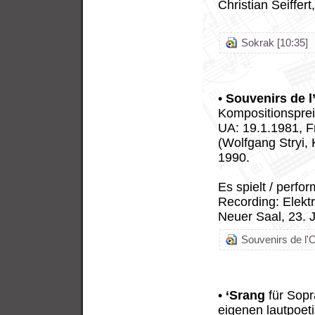
Christian Seiffert
Sokrak [10:35]
•
Souvenirs de l
Kompositionsprei
UA: 19.1.1981, F
(Wolfgang Stryi,
1990.
Es spielt / perfo
Recording: Elekt
Neuer Saal, 23. 
Souvenirs de l'O
•
‘Srang
für Sopra
eigenen lautpoeti