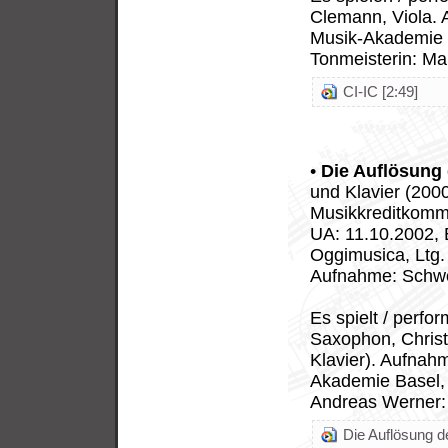
Clemann, Viola. 
Musik-Akademie B
Tonmeisterin: Ma
CI-IC [2:49]
•
Die Auflösung 
und Klavier (200
Musikkreditkommi
UA: 11.10.2002,
Oggimusica, Ltg.
Aufnahme: Schwe
Es spielt / perfo
Saxophon, Christ
Klavier). Aufnah
Akademie Basel, 
Andreas Werner:
Die Auflösung de