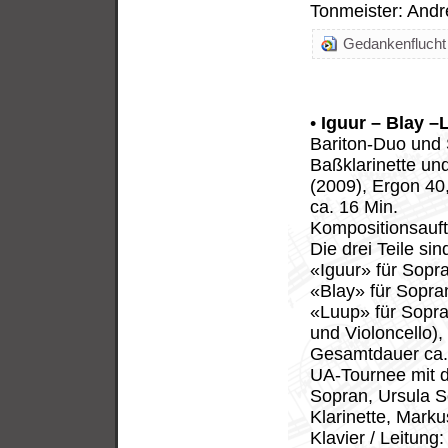
Tonmeister: And
Gedankenflucht 
•
Iguur – Blay –
Bariton-Duo und 
Baßklarinette und
(2009), Ergon 40
ca. 16 Min.
Kompositionsauftr
Die drei Teile si
«Iguur» für Sopra
«Blay» für Sopra
«Luup» für Sopra
und Violoncello),
Gesamtdauer ca.
UA-Tournee mit 
Sopran, Ursula S
Klarinette, Mark
Klavier / Leitung: