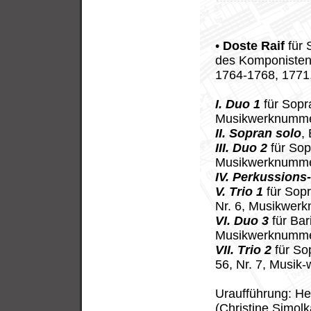
•
Doste Raif
für 
des Komponisten
1764-1768, 1771,
I. Duo 1
für Sopra
Musikwerknumme
II. Sopran solo
,
III. Duo 2
für Sop
Musikwerknumme
IV. Perkussions
V. Trio 1
für Sopr
Nr. 6, Musikwer
VI. Duo 3
für Bar
Musikwerknummer
VII. Trio 2
für So
56, Nr. 7, Musik
Uraufführung: H
(Christine Simol