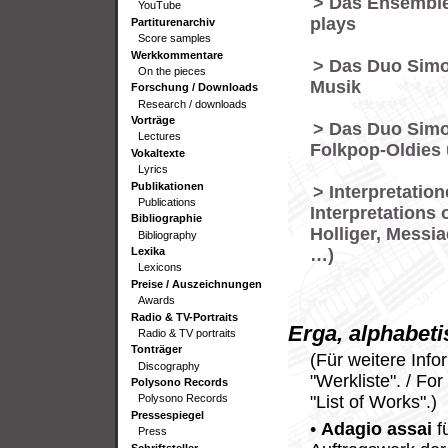
> Das Ensemble
YouTube
plays
Partiturenarchiv
Score samples
Werkkommentare
> Das Duo Simo
On the pieces
Musik
Forschung / Downloads
Research / downloads
Vorträge
> Das Duo Simo
Lectures
Folkpop-Oldies
Vokaltexte
Lyrics
Publikationen
> Interpretati
Publications
Interpretations
Bibliographie
Holliger, Mess
Bibliography
…)
Lexika
Lexicons
Preise / Auszeichnungen
Awards
Radio & TV-Portraits
Erga, alphabeti
Radio & TV portraits
Tonträger
(Für weitere Inf
Discography
"Werkliste". / Fo
Polysono Records
"List of Works".)
Polysono Records
Pressespiegel
•
Adagio assai
f
Press
Schriftsteller