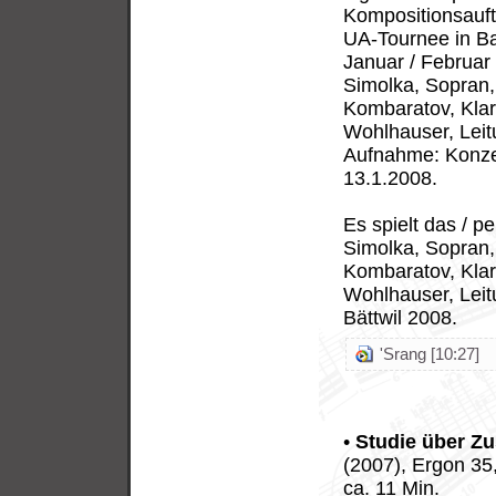
Kompositionsauftr
UA-Tournee in Ba
Januar / Februar
Simolka, Sopran, 
Kombaratov, Klar
Wohlhauser, Leit
Aufnahme: Konze
13.1.2008.
Es spielt das / p
Simolka, Sopran, 
Kombaratov, Klar
Wohlhauser, Leitu
Bättwil 2008.
'Srang [10:27]
•
Studie über Z
(2007), Ergon 35
ca. 11 Min.