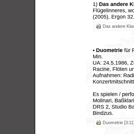
1)
Das andere K
Flügelinneres, w
(2005), Ergon 32,
Das andere Klav
•
Duometrie
für 
Min.
UA: 24.5.1986, Z
Racine, Flöten un
Aufnahmen: Radi
Konzertmitschnit
Es spielen / perf
Molinari, Baßkla
DRS 2, Studio Ba
Bindzus.
Duometrie [3:11