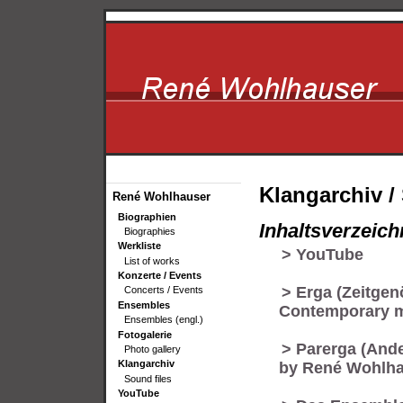
Klangarchiv 
René Wohlhauser
Biographien
Inhaltsverzeich
Biographies
Werkliste
> YouTube
List of works
Konzerte / Events
> Erga (Zeitge
Concerts / Events
Ensembles
Contemporary m
Ensembles (engl.)
Fotogalerie
> Parerga (And
Photo gallery
Klangarchiv
by René Wohlha
Sound files
YouTube