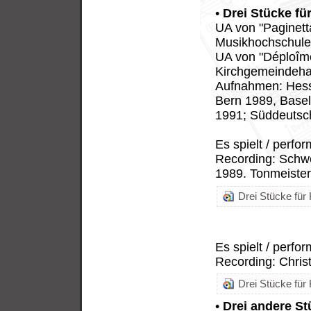
•
Drei Stücke für
UA von "Paginetta
Musikhochschule (
UA von "Déploîme
Kirchgemeindehau
Aufnahmen: Hess
Bern 1989, Base
1991; Süddeutsch
Es spielt / perfo
Recording: Schw
1989. Tonmeister
Drei Stücke für 
Es spielt / perf
Recording: Christ
Drei Stücke für K
•
Drei andere St