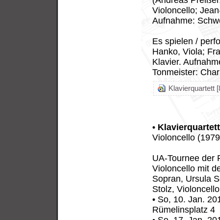
(Andreas Preißer,
Violoncello; Jea
Aufnahme: Schwe
Es spielen / perf
Hanko, Viola; Fra
Klavier. Aufnahm
Tonmeister: Char
Klavierquartett [
•
Klavierquartet
Violoncello (1979
UA-Tournee der Fa
Violoncello mit 
Sopran, Ursula Se
Stolz, Violoncell
• So, 10. Jan. 2
Rümelinsplatz 4