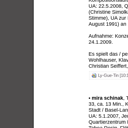
Kompositionsauft
UA: 22.5.2008, Q
(Christine Simol
Stimme), UA zur F
August 1991) an 
Aufnahme: Konzer
24.1.2009.
Es spielt das / 
Wohlhauser, Klav
Christian Seiffert
Ly-Gue-Tin [10:
•
mira schinak
, 
33, ca. 13 Min.,
Stadt / Basel-Lan
UA: 5.1.2007, Je
Quartierzentrum 