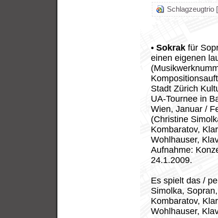
Schlagzeugtrio [
•
Sokrak
für Sopr
einen eigenen la
(Musikwerknumme
Kompositionsauft
Stadt Zürich Kul
UA-Tournee in Ba
Wien, Januar / 
(Christine Simolk
Kombaratov, Klar
Wohlhauser, Klav
Aufnahme: Konzer
24.1.2009.
Es spielt das / p
Simolka, Sopran, 
Kombaratov, Klar
Wohlhauser, Klav