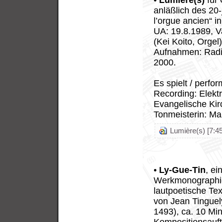
•
Lumière(s)
für 
anläßlich des 20-
l’orgue ancien“ i
UA: 19.8.1989, Va
(Kei Koito, Orgel)
Aufnahmen: Radi
2000.
Es spielt / perf
Recording: Elekt
Evangelische Kir
Tonmeisterin: Ma
Lumière(s) [7:45
•
Ly-Gue-Tin
, e
Werkmonographie 
lautpoetische Te
von Jean Tinguel
1493), ca. 10 Min