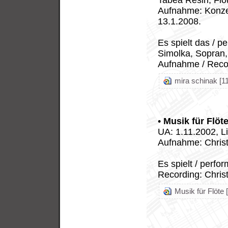
Tabea Resin, Flö
Aufnahme: Konze
13.1.2008.
Es spielt das / p
Simolka, Sopran,
Aufnahme / Record
mira schinak [11
•
Musik für Flöt
UA: 1.11.2002, Li
Aufnahme: Christi
Es spielt / perfo
Recording: Christi
Musik für Flöte 