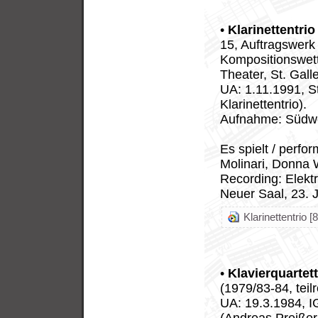
•
Klarinettentri
15, Auftragswerk 
Kompositionswett
Theater, St. Gall
UA: 1.11.1991, S
Klarinettentrio).
Aufnahme: Südw
Es spielt / perfo
Molinari, Donna 
Recording: Elekt
Neuer Saal, 23. 
Klarinettentrio [
•
Klavierquartet
(1979/83-84, teil
UA: 19.3.1984, 