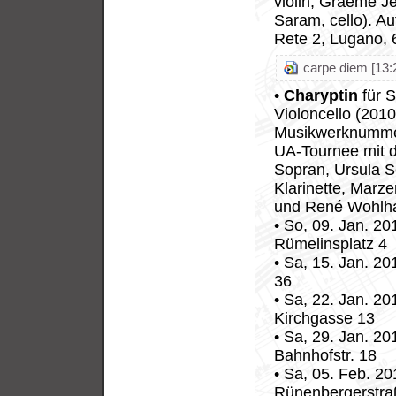
violin, Graeme Je
Saram, cello). Au
Rete 2, Lugano, 
carpe diem [13:
•
Charyptin
für S
Violoncello (2010
Musikwerknummer
UA-Tournee mit 
Sopran, Ursula S
Klarinette, Marze
und René Wohlhaus
• So, 09. Jan. 2
Rümelinsplatz 4
• Sa, 15. Jan. 2
36
• Sa, 22. Jan. 20
Kirchgasse 13
• Sa, 29. Jan. 20
Bahnhofstr. 18
• Sa, 05. Feb. 20
Rünenbergerstra