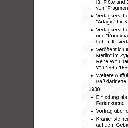
für Flöte und 
von "Fragment
Verlagsersche
"Adagio" für 
Verlagserschei
und "Kombinat
Lehrmittelverl
Veröffentlich
Merlin" im Zy
René Wohlhaus
von 1985-199
Weitere Auffü
Baßklarinette
1988
Einladung als
Ferienkurse.
Vortrag über 
Kranichsteine
auf dem Gebie