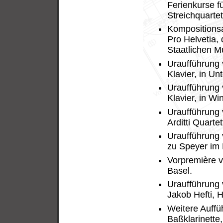
Ferienkurse f
Streichquartet
Kompositionsa
Pro Helvetia,
Staatlichen M
Uraufführung 
Klavier, in U
Uraufführung v
Klavier, in Win
Uraufführung 
Arditti Quarte
Uraufführung 
zu Speyer im
Vorpremière v
Basel.
Uraufführung 
Jakob Hefti, 
Weitere Auffü
Baßklarinette,