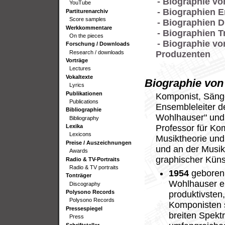
- Biographie vo
YouTube
- Biographien 
Partiturenarchiv
Score samples
- Biographien 
Werkkommentare
- Biographien T
On the pieces
- Biographie vo
Forschung / Downloads
Research / downloads
Produzenten
Vorträge
Lectures
Vokaltexte
Biographie vo
Lyrics
Publikationen
Komponist, Sänger
Publications
Ensembleleiter d
Bibliographie
Wohlhauser" und 
Bibliography
Professor für Ko
Lexika
Lexicons
Musiktheorie und
Preise / Auszeichnungen
und an der Musik
Awards
graphischer Künst
Radio & TV-Portraits
Radio & TV portraits
1954
geboren 
Tonträger
Wohlhauser ei
Discography
Polysono Records
produktivsten
Polysono Records
Komponisten s
Pressespiegel
breiten Spekt
Press
Schriftsteller