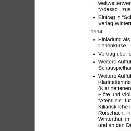
weltweitenVer
"Adesso", zu
Eintrag in "S
Verlag Winter
1994
Einladung als
Ferienkurse.
Vortrag über 
Weitere Auffü
Schauspielhau
Weitere Auffü
Klarinettentri
(Klarinettene
Flöte und Viol
"Atemlinie" f
Kilianskirche 
Rorschach, in
Winterthur, in
und an den Da