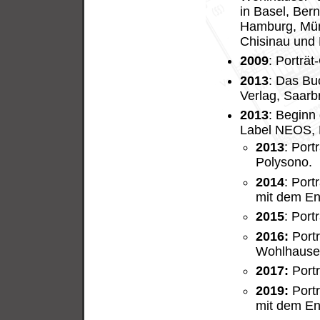
in Basel, Bern
Hamburg, Münc
Chisinau und
2009
: Porträ
2013
: Das Bu
Verlag, Saarb
2013
: Beginn
Label NEOS,
2013
: Por
Polysono.
2014
: Por
mit dem En
2015
: Port
2016:
Port
Wohlhause
2017:
Portr
2019:
Portr
mit dem En