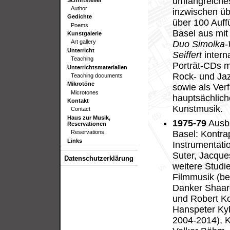
umfangreiches
Author
inzwischen ü
Gedichte
über 100 Auffü
Poems
Basel aus mit
Kunstgalerie
Art gallery
Duo Simolka-
Unterricht
Seiffert
intern
Teaching
Porträt-CDs m
Unterrichtsmaterialien
Rock- und Jaz
Teaching documents
Mikrotöne
sowie als Ver
Microtones
hauptsächlich
Kontakt
Kunstmusik.
Contact
Haus zur Musik,
1975-79
Ausbi
Reservationen
Basel: Kontrap
Reservations
Links
Instrumentati
Suter, Jacque
Datenschutzerklärung
weitere Studi
Filmmusik (be
Danker Shaar
und Robert Ko
Hanspeter Kyb
2004-2014), 