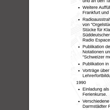
und an den Ta
Weitere Auffüh
Frankfurt und
Radioausstrahl
von "Orgelstüc
Stücke für Kl
Süddeutscher
Radio Espace
Publikation d
Notationen un
"Schweizer mu
Publikation in
Vorträge über
Lehrerfortbil
1990
Einladung als
Ferienkurse.
Verschiedene
Darmstädter F