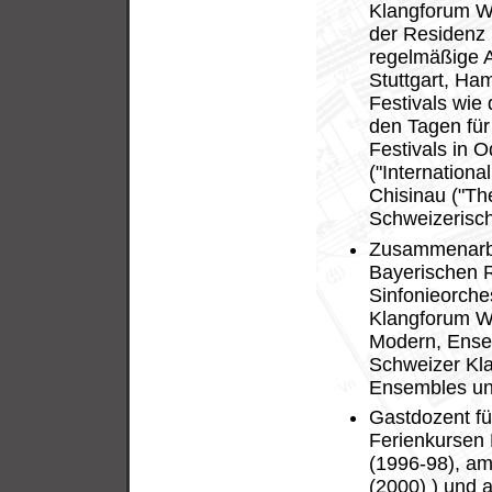
Klangforum Wi
der Residenz 
regelmäßige A
Stuttgart, Ha
Festivals wie
den Tagen für
Festivals in O
("Internation
Chisinau ("T
Schweizerisch
Zusammenarbe
Bayerischen R
Sinfonieorches
Klangforum W
Modern, Ensemb
Schweizer Kla
Ensembles und
Gastdozent fü
Ferienkursen 
(1996-98), am
(2000) ) und a