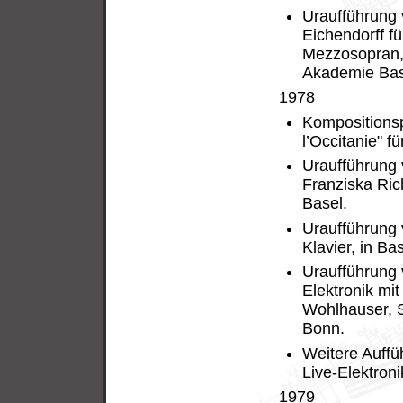
Uraufführung 
Eichendorff f
Mezzosopran, 
Akademie Bas
1978
Kompositionsp
l’Occitanie" fü
Uraufführung 
Franziska Ric
Basel.
Uraufführung 
Klavier, in Bas
Uraufführung v
Elektronik mi
Wohlhauser, S
Bonn.
Weitere Auffü
Live-Elektroni
1979