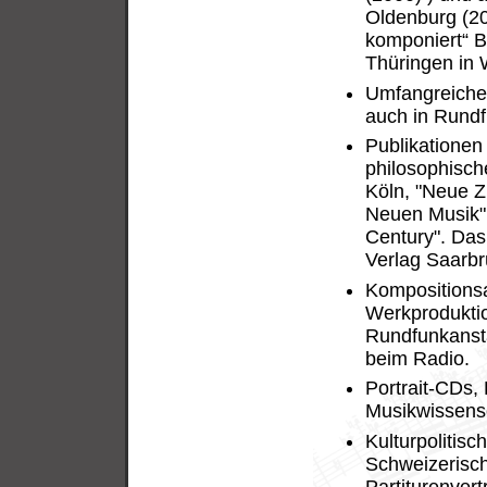
Oldenburg (2
komponiert“ B
Thüringen in 
Umfangreiche 
auch in Rund
Publikationen
philosophisch
Köln, "Neue Z
Neuen Musik",
Century". Das
Verlag Saarbr
Kompositionsa
Werkproduktio
Rundfunkansta
beim Radio.
Portrait-CDs,
Musikwissensc
Kulturpolitis
Schweizerisc
Partiturenver