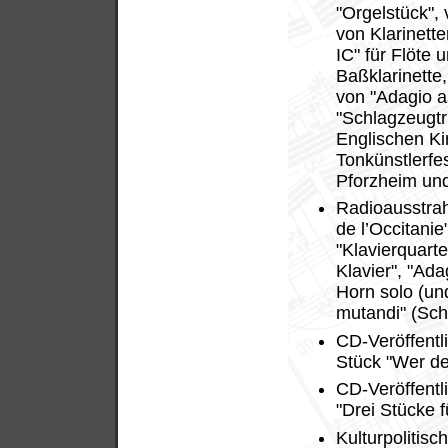
"Orgelstück", 
von Klarinette
IC" für Flöte 
Baßklarinette,
von "Adagio as
"Schlagzeugtri
Englischen Ki
Tonkünstlerfes
Pforzheim und
Radioausstrah
de l’Occitanie"
"Klavierquartet
Klavier", "Ada
Horn solo (un
mutandi" (Sc
CD-Veröffentl
Stück "Wer de
CD-Veröffentl
"Drei Stücke f
Kulturpolitis