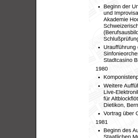
Beginn der Unt
und Improvisa
Akademie Hoc
Schweizerisc
(Berufsausbil
Schlußprüfun
Uraufführung 
Sinfonieorche
Stadtcasino B
1980
Komponistenpo
Weitere Auffü
Live-Elektroni
für Altblockfl
Dietikon, Ber
Vortrag über 
1981
Beginn des Au
Staatlichen M