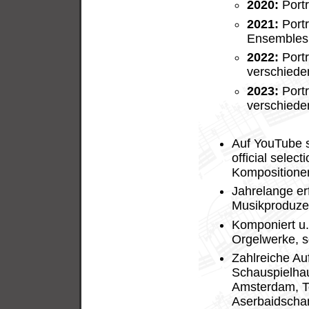
2020:
Portr
2021:
Portr
Ensembles 
2022:
Portr
verschied
2023:
Portr
verschiede
Auf YouTube s
official sele
Kompositione
Jahrelange e
Musikproduzen
Komponiert u.
Orgelwerke, s
Zahlreiche Au
Schauspielha
Amsterdam, T
Aserbaidschan