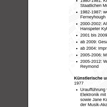
1980-1981: Ko
Staatlichen M
1982-1987: we
Ferneyhough
2000-2002: A
Hanspeter Ky
2001 bis 2009
ab 2009: Gesa
ab 2004: Impro
2005-2006: M
2005-2012: We
Reymond
Künstlerische u
1977
Uraufführung 
Elektronik mi
sowie Jane K
der Musik-Ak