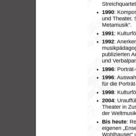
Streichquartet
1990
: Kompos
und Theater, S
Metamusik".
1991
: Kultur
1992
: Anerke
musikpädagogi
publizierten 
und Verbalpar
1996
: Porträ
1996
: Auswah
für die Porträ
1998
: Kultur
2004
: Urauff
Theater in Zu
der Weltmusik
Bis heute
: R
eigenen „Ens
Wohlhauser“ u