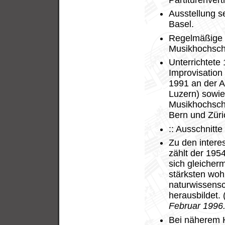
Ausstellung s
Basel.
Regelmäßige T
Musikhochsch
Unterrichtete
Improvisation
1991 an der 
Luzern) sowie
Musikhochsch
Bern und Züri
:: Ausschnitt
Zu den intere
zählt der 195
sich gleicher
stärksten woh
naturwissens
herausbildet. 
Februar 1996
Bei näherem H