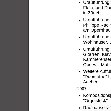
Uraufführung v
Flöte, und Dan
in Zürich.
Uraufführung 
Philippe Racin
am Opernhaus
Uraufführung 
Wohlhauser, E
Uraufführung u
Gitarren, Kla
Kammerensembl
Oberwil, Mutt
Weitere Auffü
"Duometrie" f
Aachen.
1987
Kompositionsp
"Orgelstück".
Radioausstrah