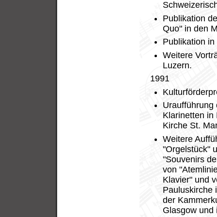
Schweizerisch
Publikation d
Quo" in den M
Publikation in
Weitere Vortr
Luzern.
1991
Kulturförderp
Uraufführung 
Klarinetten in
Kirche St. Ma
Weitere Auffü
"Orgelstück" u
"Souvenirs de 
von "Atemlini
Klavier" und v
Pauluskirche i
der Kammerkun
Glasgow und i