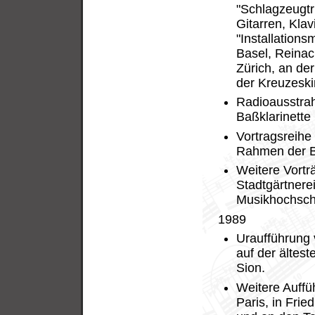
"Schlagzeugtri
Gitarren, Kla
"Installations
Basel, Reinach
Zürich, an der
der Kreuzeski
Radioausstrah
Baßklarinette
Vortragsreihe
Rahmen der Ba
Weitere Vortr
Stadtgärtnerei
Musikhochschu
1989
Uraufführung v
auf der ältest
Sion.
Weitere Auffü
Paris, in Frie