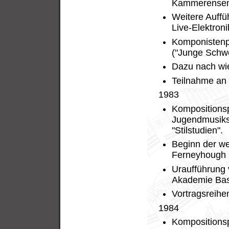
Kammerensemb
Weitere Auffü
Live-Elektroni
Komponistenp
("Junge Schw
Dazu nach wie
Teilnahme an 
1983
Kompositionsp
Jugendmusiksc
"Stilstudien".
Beginn der we
Ferneyhough i
Uraufführung 
Akademie Bas
Vortragsreihe
1984
Kompositionsp