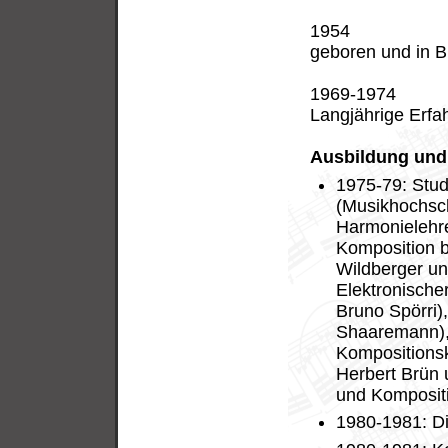
1954
geboren und in 
1969-1974
Langjährige Erfa
Ausbildung und
1975-79: Stu
(Musikhochsch
Harmonielehre,
Komposition b
Wildberger un
Elektronische
Bruno Spörri)
Shaaremann), 
Kompositionsk
Herbert Brün 
und Komposit
1980-1981: Di