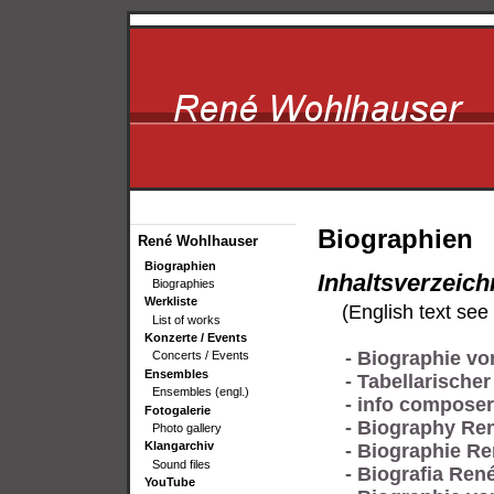
Biographien
René Wohlhauser
Biographien
Inhaltsverzeich
Biographies
Werkliste
(English text see
List of works
Konzerte / Events
- Biographie v
Concerts / Events
Ensembles
- Tabellarisch
Ensembles (engl.)
- info compose
Fotogalerie
- Biography Re
Photo gallery
Klangarchiv
- Biographie R
Sound files
- Biografia Ren
YouTube