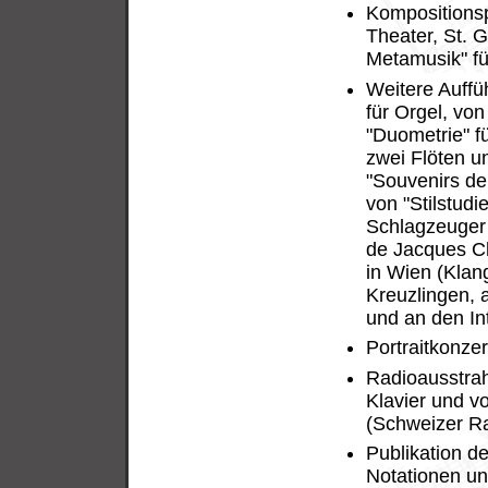
Kompositionsp
Theater, St. G
Metamusik" für
Weitere Auffü
für Orgel, vo
"Duometrie" fü
zwei Flöten un
"Souvenirs de 
von "Stilstudi
Schlagzeuger u
de Jacques Ch
in Wien (Klan
Kreuzlingen, 
und an den In
Portraitkonze
Radioausstrah
Klavier und vo
(Schweizer R
Publikation d
Notationen un