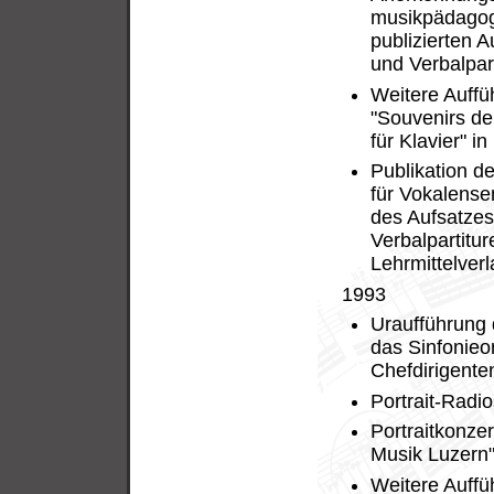
musikpädagogi
publizierten 
und Verbalpar
Weitere Auffü
"Souvenirs de 
für Klavier" 
Publikation d
für Vokalens
des Aufsatzes
Verbalpartitu
Lehrmittelverl
1993
Uraufführung 
das Sinfonieo
Chefdirigente
Portrait-Radi
Portraitkonze
Musik Luzern"
Weitere Auffü