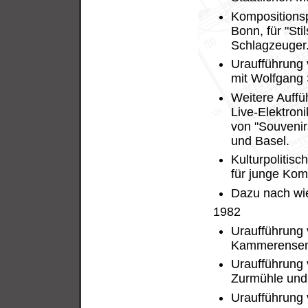
Kompositions
Bonn, für "Sti
Schlagzeuger
Uraufführung v
mit Wolfgang S
Weitere Auffü
Live-Elektroni
von "Souvenirs
und Basel.
Kulturpolitis
für junge Kom
Dazu nach wie
1982
Uraufführung 
Kammerensemb
Uraufführung v
Zurmühle und 
Uraufführung 