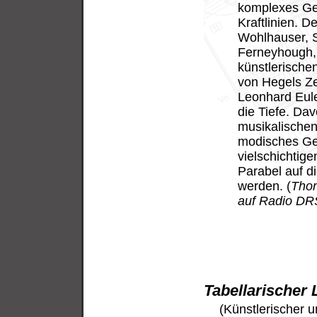
komplexes Ge
Kraftlinien. 
Wohlhauser, S
Ferneyhough, 
künstlerische
von Hegels Ze
Leonhard Eule
die Tiefe. Da
musikalischen 
modisches Gew
vielschichtig
Parabel auf d
werden. (
Thom
auf Radio DR
Tabellarischer
(Künstlerischer