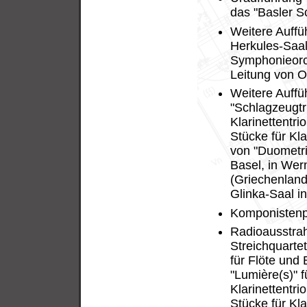
das "Basler S
Weitere Auffü
Herkules-Saa
Symphonieorc
Leitung von O
Weitere Auffü
"Schlagzeugtri
Klarinettentri
Stücke für Kla
von "Duometri
Basel, in Wern
(Griechenland
Glinka-Saal in
Komponistenpo
Radioausstrah
Streichquarte
für Flöte und 
"Lumière(s)" f
Klarinettentri
Stücke für Kl