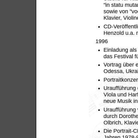
"in statu mut
sowie von "voc
Klavier, Viol
CD-Veröffentl
Henzold u.a. m
1996
Einladung als
das Festival 
Vortrag über 
Odessa, Ukra
Portraitkonze
Uraufführung 
Viola und Har
neue Musik in
Uraufführung 
durch Dorothe
Olbrich, Klavi
Die Portrait-C
Jahren 1978-9