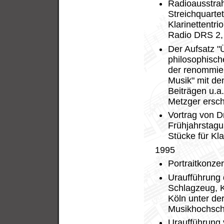
Radioausstrah
Streichquartet
Klarinettentri
Radio DRS 2, 
Der Aufsatz "
philosophisch
der renommier
Musik" mit de
Beiträgen u.
Metzger ersch
Vortrag von Dr
Frühjahrstagu
Stücke für Kla
1995
Portraitkonze
Uraufführung d
Schlagzeug, K
Köln unter de
Musikhochsch
Uraufführung 