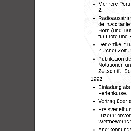
Mehrere Port
2.
Radioausstrah
de l’Occitanie"
Horn (und Tam
für Flöte und
Der Artikel "T
Zürcher Zeitun
Publikation d
Notationen un
Zeitschrift "S
1992
Einladung als
Ferienkurse.
Vortrag über 
Preisverleih
Luzern: erste
Wettbewerbs f
Anerkennungsp