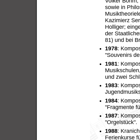
Volker Böhm, 
sowie in Phil
Musiktheoriel
Kazimierz Ser
Holliger; ein
der Staatlich
81) und bei B
1978
: Kompos
"Souvenirs de 
1981
: Kompos
Musikschulen, 
und zwei Sch
1983
: Kompos
Jugendmusiks
1984
: Kompos
"Fragmente fü
1987
: Kompos
"Orgelstück".
1988
: Kranich
Ferienkurse f