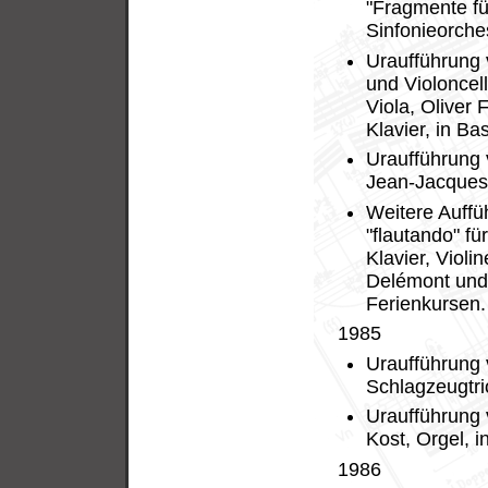
"Fragmente fü
Sinfonieorche
Uraufführung v
und Violoncel
Viola, Oliver 
Klavier, in Ba
Uraufführung 
Jean-Jacques 
Weitere Auffü
"flautando" fü
Klavier, Violi
Delémont und 
Ferienkursen.
1985
Uraufführung 
Schlagzeugtrio
Uraufführung 
Kost, Orgel, i
1986